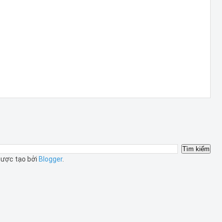
ược tạo bởi
Blogger
.