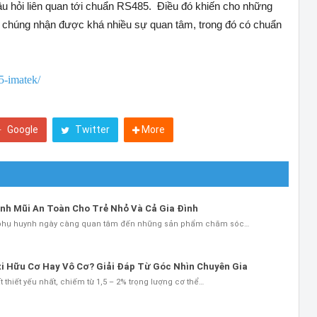
 câu hỏi liên quan tới chuẩn RS485. Điều đó khiến cho những
tới chúng nhận được khá nhiều sự quan tâm, trong đó có chuẩn
5-imatek/
Google
Twitter
More
inh Mũi An Toàn Cho Trẻ Nhỏ Và Cả Gia Đình
 phụ huynh ngày càng quan tâm đến những sản phẩm chăm sóc…
xi Hữu Cơ Hay Vô Cơ? Giải Đáp Từ Góc Nhìn Chuyên Gia
thiết yếu nhất, chiếm từ 1,5 – 2% trọng lượng cơ thể…