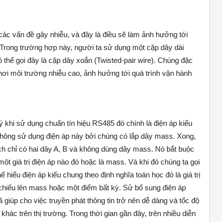
i các vấn đề gây nhiễu, và đây là điều sẽ làm ảnh hưởng tới
. Trong trường hợp này, người ta sử dụng một cặp dây dài
 thể gọi đây là cặp dây xoắn (Twisted-pair wire). Chúng đặc
 nơi môi trường nhiễu cao, ảnh hưởng tới quá trình vận hành
 khi sử dụng chuẩn tín hiệu RS485 đó chính là điện áp kiểu
hông sử dụng điện áp này bởi chúng có lắp dây mass. Xong,
h chỉ có hai dây A, B và không dùng dây mass. Nó bắt buộc
một giá trị điện áp nào đó hoặc là mass. Và khi đó chúng ta gọi
ể hiểu điện áp kiểu chung theo định nghĩa toán học đó là giá trị
m chiếu lên mass hoặc một điểm bất kỳ. Sử bổ sung điện áp
giúp cho việc truyền phát thông tin trở nên dễ dàng và tốc độ
khác trên thị trường. Trong thời gian gần đây, trên nhiều diễn