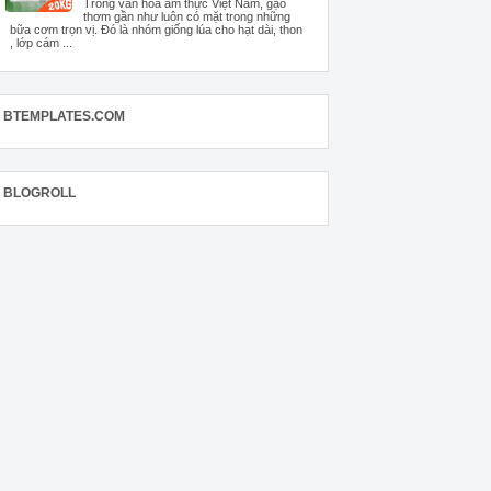
Trong văn hóa ẩm thực Việt Nam, gạo
thơm gần như luôn có mặt trong những
bữa cơm trọn vị. Đó là nhóm giống lúa cho hạt dài, thon
, lớp cám ...
BTEMPLATES.COM
BLOGROLL