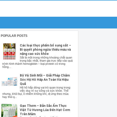
POPULAR POSTS
Các loại thực phẩm bổ sung sắt –
Bí quyết phòng ngừa thiếu máu và
nâng cao sức khỏe
Sắt là một trong những khoáng chất quan
trọng bậc nhất, tham gia trực tiếp vào quá
trình hình thành hemoglobin – loại protein có trong
hồng...
Bộ Vệ Sinh Mũi – Giải Pháp Chăm
Sóc Hệ Hô Hấp An Toàn Và Hiệu
Quả
Hệ hô hấp đóng vai trò quan trọng trong
việc duy trì sự sống và sức khỏe. Thế
nhưng, khói bụi, ô nhiễm không khí, dị ứng theo mùa
hay thói q...
Gạo Thơm – Bản Sắc Ẩm Thực
Việt Từ Hương Lúa Đến Hạt Cơm
Trên Mâm