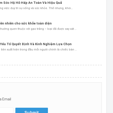
ăm Sóc Hệ Hô Hấp An Toàn Và Hiệu Quả
ng việc duy trì sự sống và sức khỏe. Thế nhưng, khói…
iên nhiên cho sức khỏe toàn diện
ường quen thuộc với gạo trắng – loại đã được xay xát …
 Yếu Tố Quyết Định Và Kinh Nghiệm Lựa Chọn
tiên xuất hiện trong đầu mỗi người chính là chiếc bàn …
a Email