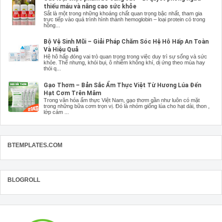
thiếu máu và nâng cao sức khỏe
Sắt là một trong những khoáng chất quan trọng bậc nhất, tham gia
trực tiếp vào quá trình hình thành hemoglobin – loại protein có trong
hồng...
Bộ Vệ Sinh Mũi – Giải Pháp Chăm Sóc Hệ Hô Hấp An Toàn
Và Hiệu Quả
Hệ hô hấp đóng vai trò quan trọng trong việc duy trì sự sống và sức
khỏe. Thế nhưng, khói bụi, ô nhiễm không khí, dị ứng theo mùa hay
thói q...
Gạo Thơm – Bản Sắc Ẩm Thực Việt Từ Hương Lúa Đến
Hạt Cơm Trên Mâm
Trong văn hóa ẩm thực Việt Nam, gạo thơm gần như luôn có mặt
trong những bữa cơm trọn vị. Đó là nhóm giống lúa cho hạt dài, thon ,
lớp cám ...
BTEMPLATES.COM
BLOGROLL