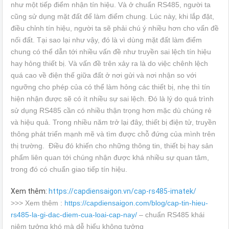
như một tiếp điểm nhận tín hiệu. Và ở chuẩn RS485, người ta
cũng sử dụng mặt đất để làm điểm chung. Lúc này, khi lắp đặt,
điều chỉnh tín hiệu, người ta sẽ phải chú ý nhiều hơn cho vấn đề
nối đất. Tại sao lại như vậy, đó là vì dùng mặt đất làm điểm
chung có thể dẫn tới nhiều vấn đề như truyền sai lệch tín hiệu
hay hỏng thiết bị. Và vấn đề trên xảy ra là do việc chênh lệch
quá cao về điện thế giữa đất ở nơi gửi và nơi nhận so với
ngưỡng cho phép của có thể làm hỏng các thiết bị, nhẹ thì tín
hiện nhận được sẽ có ít nhiều sự sai lệch. Đó là lý do quá trình
sử dụng RS485 cần có nhiều thận trọng hơn mặc dù chúng rẻ
và hiệu quả. Trong nhiều năm trở lại đây, thiết bị điện tử, truyền
thông phát triển mạnh mẽ và tìm được chỗ đứng của mình trên
thị trường. Điều đó khiến cho những thông tin, thiết bị hay sản
phẩm liên quan tới chúng nhận được khá nhiều sự quan tâm,
trong đó có chuẩn giao tiếp tín hiệu.
Xem thêm:
https://capdiensaigon.vn/cap-rs485-imatek/
>>> Xem thêm :
https://capdiensaigon.com/blog/cap-tin-hieu-
rs485-la-gi-dac-diem-cua-loai-cap-nay/
– chuẩn RS485 khái
niệm tưởng khó mà dễ hiểu không tưởng