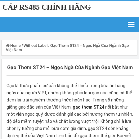
CÁP RS485 CHÍNH HÃNG
Home
/
Without Label
/
Gạo Thơm ST24 – Ngọc Ngà Của Ngành Gạo
Việt Nam
Gạo Thơm ST24 – Ngọc Ngà Của Ngành Gạo Việt Nam
Gạo là thực phẩm cơ bản không thể thiếu trong bữa ăn hàng
ngày của người Việt, nhưng không phải loại gạo nào cũng có thể
đem lại trải nghiệm thưởng thức hoàn hảo. Trong số những
giống gạo đặc sản của Việt Nam,
gạo thơm ST24
nổi bật như
một viên ngọc quý, được đánh giá cao bởi hương thơm tự nhiên,
độ dẻo mềm tuyệt hảo và chất lượng vượt trội. Không chỉ là lựa
chọn lý tưởng cho mỗi bữa cơm gia đình, gạo ST24 còn khẳng
định vị thế của Việt Nam trên bản đồ gạo thơm thế giới. Bài viết