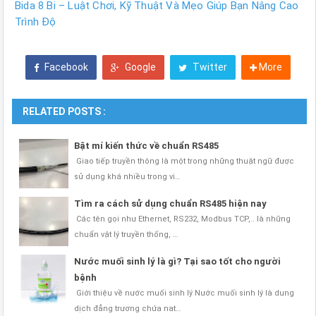
Bida 8 Bi – Luật Chơi, Kỹ Thuật Và Mẹo Giúp Bạn Nâng Cao
Trình Độ
Facebook
Google
Twitter
More
RELATED POSTS :
Bật mí kiến thức về chuẩn RS485
Giao tiếp truyền thông là một trong những thuật ngữ được
sử dụng khá nhiều trong vi…
Tìm ra cách sử dụng chuẩn RS485 hiện nay
Các tên gọi như Ethernet, RS232, Modbus TCP,.. là những
chuẩn vật lý truyền thống, …
Nước muối sinh lý là gì? Tại sao tốt cho người
bệnh
Giới thiệu về nước muối sinh lý Nước muối sinh lý là dung
dịch đẳng trương chứa nat…