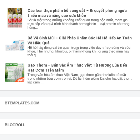
Các loại thực phẩm bổ sung sắt – Bí quyết phòng ngừa
thiếu máu và nâng cao sức khỏe
Sắt là một trong những khoáng chất quan trọng bậc nhất, tham gia
trực tiếp vào quá trình hình thành hemoglobin – loại protein có trong
hồng...
Bộ Vệ Sinh Mũi – Giải Pháp Chăm Sóc Hệ Hô Hấp An Toàn
Và Hiệu Quả
Hệ hô hấp đóng vai trò quan trọng trong việc duy trì sự sống và sức
khỏe. Thế nhưng, khói bụi, ô nhiễm không khí, dị ứng theo mùa hay
thói q...
Gạo Thơm – Bản Sắc Ẩm Thực Việt Từ Hương Lúa Đến
Hạt Cơm Trên Mâm
Trong văn hóa ẩm thực Việt Nam, gạo thơm gần như luôn có mặt
trong những bữa cơm trọn vị. Đó là nhóm giống lúa cho hạt dài, thon ,
lớp cám ...
BTEMPLATES.COM
BLOGROLL