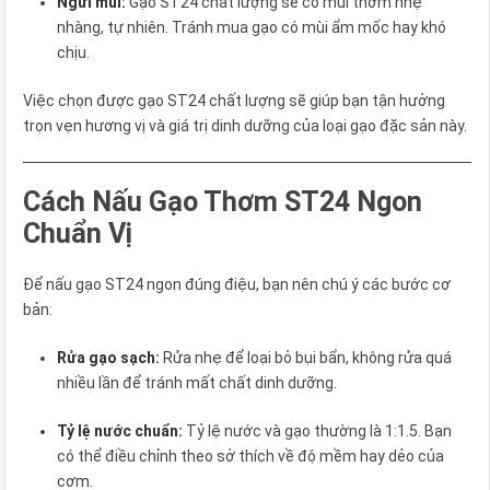
Ngửi mùi:
Gạo ST24 chất lượng sẽ có mùi thơm nhẹ
nhàng, tự nhiên. Tránh mua gạo có mùi ẩm mốc hay khó
chịu.
Việc chọn được gạo ST24 chất lượng sẽ giúp bạn tận hưởng
trọn vẹn hương vị và giá trị dinh dưỡng của loại gạo đặc sản này.
Cách Nấu Gạo Thơm ST24 Ngon
Chuẩn Vị
Để nấu gạo ST24 ngon đúng điệu, bạn nên chú ý các bước cơ
bản:
Rửa gạo sạch:
Rửa nhẹ để loại bỏ bụi bẩn, không rửa quá
nhiều lần để tránh mất chất dinh dưỡng.
Tỷ lệ nước chuẩn:
Tỷ lệ nước và gạo thường là 1:1.5. Bạn
có thể điều chỉnh theo sở thích về độ mềm hay dẻo của
cơm.