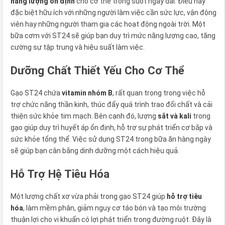
năng lượng ổn định
cho cơ thể trong suốt ngày dài. Điều này
đặc biệt hữu ích với những người làm việc cần sức lực, vận động
viên hay những người tham gia các hoạt động ngoài trời. Một
bữa cơm với ST24 sẽ giúp bạn duy trì mức năng lượng cao, tăng
cường sự tập trung và hiệu suất làm việc.
Dưỡng Chất Thiết Yếu Cho Cơ Thể
Gạo ST24 chứa
vitamin nhóm B
, rất quan trọng trong việc hỗ
trợ chức năng thần kinh, thúc đẩy quá trình trao đổi chất và cải
thiện sức khỏe tim mạch. Bên cạnh đó, lượng
sắt và kali
trong
gạo giúp duy trì huyết áp ổn định, hỗ trợ sự phát triển cơ bắp và
sức khỏe tổng thể. Việc sử dụng ST24 trong bữa ăn hàng ngày
sẽ giúp bạn cân bằng dinh dưỡng một cách hiệu quả.
Hỗ Trợ Hệ Tiêu Hóa
Một lượng chất xơ vừa phải trong gạo ST24 giúp
hỗ trợ tiêu
hóa
, làm mềm phân, giảm nguy cơ táo bón và tạo môi trường
thuận lợi cho vi khuẩn có lợi phát triển trong đường ruột. Đây là