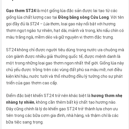
Gạo thơm ST24
là một giống lúa đặc sản được lai tạo từ các
giống lúa chất lượng cao tại
Đồng bằng sông Cửu Long
. Với tên
gọi đầy đủ là
ST24 – Lúa thơm
, loại gạo này nổi bật với hương
thơm ngọt ngào tự nhiên, hạt dài, mảnh và trong, khi nấu chín có
màu trắng ngà, mềm dẻo và giữ nguyên vị thơm đặc trưng.
ST24 không chỉ được người tiêu dùng trong nước ưa chuộng mà
còn giành được nhiều giải thưởng quốc tế, được mệnh danh là
một trong những loại gạo thơm ngon nhất thế giới. Giống lúa này
chủ yếu được trồng trên các vùng đất phù sa màu mỡ, nơi điều
kiện khí hậu, nước tưới và thổ nhưỡng đều lý tưởng cho sự phát
triển của gạo thơm cao cấp.
Điểm đặc biệt khiến ST24 trở nên khác biệt là
hương thơm nhẹ
nhàng tự nhiên
, không cần thêm bất kỳ chất tạo hương nào.
Đây cũng chính là lý do khiến gạo ST24 trở thành lựa chọn ưu
tiên trong các bữa cơm gia đình, nhà hàng, và thậm chí là các
bữa tiệc sang trọng.